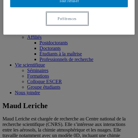
Tout refuser
Projets
Données
Publications
Préférences
Membres
Réguliers
Associés
Affiliés
Postdoctorants
Doctorants
Étudiants à la maîtrise
Professionnels de recherche
Vie scientifique
Séminaires
Formations
Colloque ESCER
Groupe étudiants
Nous joindre
Maud Leriche
Maud Leriche est chargée de recherche au Centre national de la
recherche scientifique (CNRS). Elle s’intéresse aux interactions
entre les aérosols, la chimie atmosphérique et les nuages. Elle
travaille notamment avec un modèle 0D, incluant une chimie