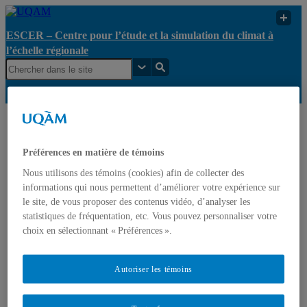
ESCER – Centre pour l’étude et la simulation du climat à
l’échelle régionale
ESCER – Centre pour
l’étude et la simulation du
Maud
UQAM
climat à l’échelle
Leriche
Préférences en matière de témoins
régionale
Nous utilisons des témoins (cookies) afin de collecter des
informations qui nous permettent d’améliorer votre expérience sur
ESCER – Centre pour l’étude et la simulation du climat à
le site, de vous proposer des contenus vidéo, d’analyser les
l’échelle régionale
statistiques de fréquentation, etc. Vous pouvez personnaliser votre
choix en sélectionnant « Préférences ».
Accueil
Le Centre
Axes de recherche
Autoriser les témoins
Gouvernance
Opportunités
Recherche