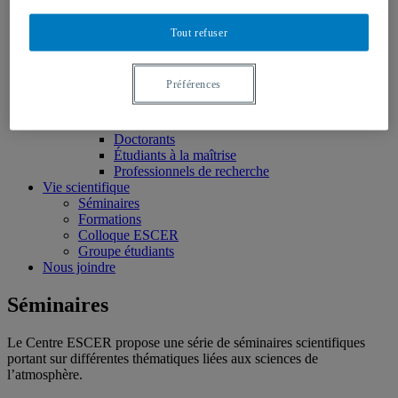
Projets
Données
Tout refuser
Publications
Membres
Réguliers
Préférences
Associés
Affiliés
Postdoctorants
Doctorants
Étudiants à la maîtrise
Professionnels de recherche
Vie scientifique
Séminaires
Formations
Colloque ESCER
Groupe étudiants
Nous joindre
Séminaires
Le Centre ESCER propose une série de séminaires scientifiques
portant sur différentes thématiques liées aux sciences de
l’atmosphère.