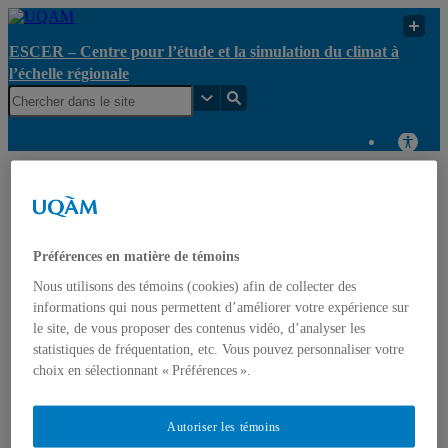
ESCER – Centre pour l’étude et la simulation du climat à
l’échelle régionale
ESCER – Centre pour
l’étude et la simulation
UQAM
Séminaires
du climat à l’échelle
régionale
Préférences en matière de témoins
ESCER – Centre pour l’étude et la simulation du climat à
Nous utilisons des témoins (cookies) afin de collecter des
l’échelle régionale
informations qui nous permettent d’améliorer votre expérience sur
le site, de vous proposer des contenus vidéo, d’analyser les
statistiques de fréquentation, etc. Vous pouvez personnaliser votre
Accueil
Le Centre
choix en sélectionnant « Préférences ».
Axes de recherche
Gouvernance
Opportunités
Autoriser les témoins
Recherche