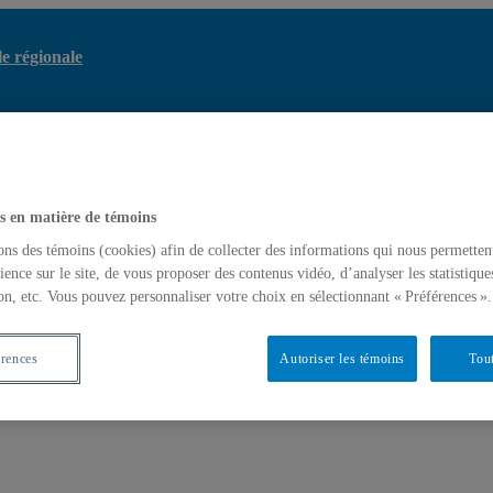
le régionale
ESCER – Centre
du climat à l’échelle régionale
Formations
s en matière de témoins
ons des témoins (cookies) afin de collecter des informations qui nous permetten
ience sur le site, de vous proposer des contenus vidéo, d’analyser les statistique
on, etc. Vous pouvez personnaliser votre choix en sélectionnant « Préférences ».
érences
Autoriser les témoins
Tout