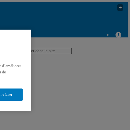
 pour l’étude et la simulation du climat à l’échelle
régionale
t d’améliorer
s de
 refuser