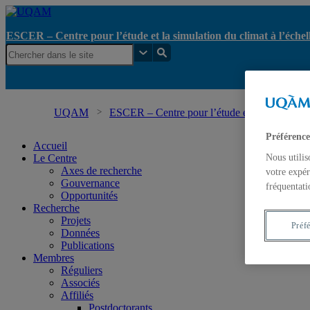
ESCER – Centre pour l’étude et la simulation du climat à l’échel
UQAM
ESCER – Centre pour l’étude et la simulation 
Préférence
Accueil
Le Centre
Nous utilis
Axes de recherche
votre expér
Gouvernance
fréquentati
Opportunités
Recherche
Projets
Préf
Données
Publications
Membres
Réguliers
Associés
Affiliés
Postdoctorants