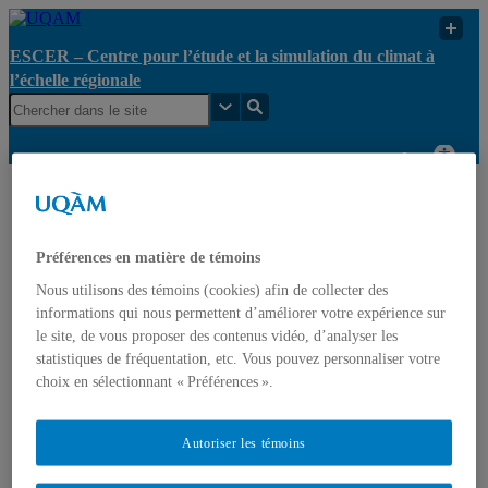
ESCER – Centre pour l’étude et la simulation du climat à
l’échelle régionale
ESCER – Centre pour
l’étude et la simulation
Yann
UQAM
du climat à l’échelle
Blanchard
Préférences en matière de témoins
régionale
Nous utilisons des témoins (cookies) afin de collecter des
ESCER – Centre pour l’étude et la simulation du climat à
informations qui nous permettent d’améliorer votre expérience sur
l’échelle régionale
le site, de vous proposer des contenus vidéo, d’analyser les
statistiques de fréquentation, etc. Vous pouvez personnaliser votre
choix en sélectionnant « Préférences ».
Accueil
Le Centre
Axes de recherche
Gouvernance
Autoriser les témoins
Opportunités
Recherche