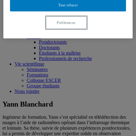
Projets
Tout refuser
Données
Publications
Membres
Préférences
Réguliers
Associés
Affiliés
Postdoctorants
Doctorants
Étudiants à la maîtrise
Professionnels de recherche
Vie scientifique
Séminaires
Formations
Colloque ESCER
Groupe étudiants
Nous joindre
Yann Blanchard
Ingénieur de formation, Yann s’est spécialisé en télédétection des
nuages à l’aide de radiomètres opérant dans l’infrarouge thermique
et lointain. Sa thèse, suivie de plusieurs expériences postdoctorales,
lui a permis de développer une expertise solide en observation