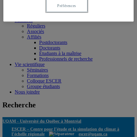
Projets
Préférences
Données
Publications
Membres
Réguliers
Associés
Affiliés
Postdoctorants
Doctorants
Étudiants à la maîtrise
Professionnels de recherche
Vie scientifique
Séminaires
Formations
Colloque ESCER
Groupe étudiants
Nous joindre
Recherche
UQAM -
Université du Québec à Montréal
ESCER – Centre pour l’étude et la simulation du climat à
l’échelle régionale
escer@uqam.ca