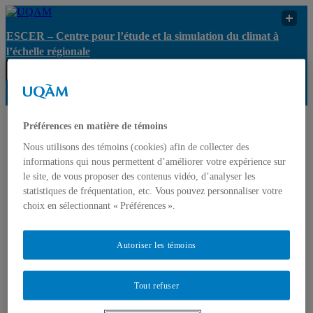
ESCER – Centre pour l’étude et la simulation du climat à
l’échelle régionale
Préférences en matière de témoins
ESCER – Centre pour
l’étude et la simulation
Nous utilisons des témoins (cookies) afin de collecter des
UQAM
Recherche
du climat à l’échelle
informations qui nous permettent d’améliorer votre expérience sur
régionale
le site, de vous proposer des contenus vidéo, d’analyser les
statistiques de fréquentation, etc. Vous pouvez personnaliser votre
ESCER – Centre pour l’étude et la simulation du climat à
choix en sélectionnant « Préférences ».
l’échelle régionale
Autoriser les témoins
Accueil
Le Centre
Axes de recherche
Gouvernance
Tout refuser
Opportunités
Recherche